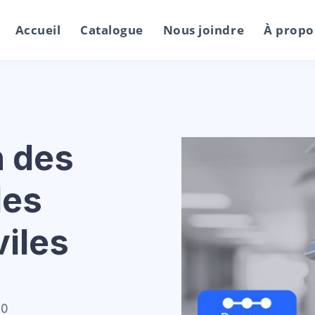
Accueil
Catalogue
Nous joindre
À propo
n des
des
viles
00