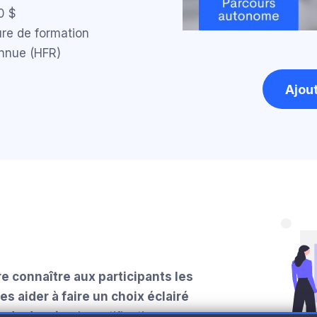
0 $
ure de formation
nnue (HFR)
Ajout
re connaître aux participants les
es aider à faire un choix éclairé
on du dossier
. La notification